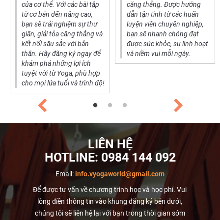
của cơ thể. Với các bài tập
căng thẳng. Được hướng
từ cơ bản đến nâng cao,
dẫn tận tình từ các huấn
bạn sẽ trải nghiệm sự thư
luyện viên chuyên nghiệp,
giãn, giải tỏa căng thẳng và
bạn sẽ nhanh chóng đạt
kết nối sâu sắc với bản
được sức khỏe, sự linh hoạt
thân. Hãy đăng ký ngay để
và niềm vui mỗi ngày.
khám phá những lợi ích
tuyệt vời từ Yoga, phù hợp
cho mọi lứa tuổi và trình độ!
LIÊN HỆ
HOTLINE:
0984 144 092
Email:
info.vyogaworld@gmail.com
Để được tư vấn về chương trình học và học phí. Vui
lòng điền thông tin vào khung đăng ký bên dưới,
chúng tôi sẽ liên hệ lại với bạn trong thời gian sớm