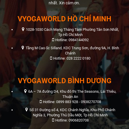
nhất. Xin cảm ơn.
VYOGAWORLD HỒ CHÍ MINH
1028-1030 Cách Mạng Tháng Tám Phường Tân Sơn Nhất,
Tp Hồ Chí Minh
Hotline: 0984144092
Tầng M Cao ốc Silland, KDC Trung Sơn, đường 9A, H. Bình
Chánh
Hotline: 028 2222 0180
VYOGAWORLD BÌNH DƯƠNG
6A – 7A đường D4, Khu đô thị The Seasons, Lái Thiêu,
Thuận An
Hotline: 0899 883 928 - 0938270708
Số 31 Đường số 4, KDC Chánh Nghĩa, Khu Phố Chánh
Nghĩa 3, Phường Thủ Dầu Một, Tp Hồ Chí Minh
Hotline: 0906820708