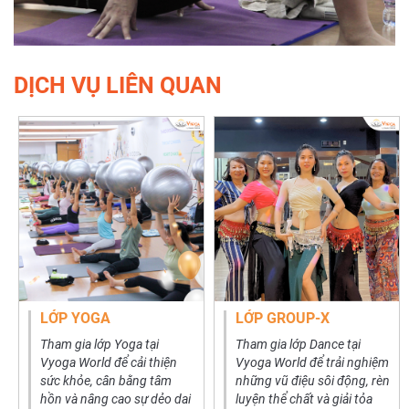
DỊCH VỤ LIÊN QUAN
LỚP YOGA
LỚP GROUP-X
Tham gia lớp Yoga tại
Tham gia lớp Dance tại
Vyoga World để cải thiện
Vyoga World để trải nghiệm
sức khỏe, cân bằng tâm
những vũ điệu sôi động, rèn
hồn và nâng cao sự dẻo dai
luyện thể chất và giải tỏa