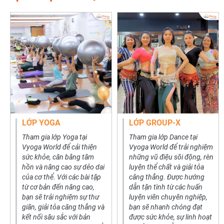
LỚP YOGA
LỚP GROUP-X
Tham gia lớp Yoga tại
Tham gia lớp Dance tại
Vyoga World để cải thiện
Vyoga World để trải nghiệm
sức khỏe, cân bằng tâm
những vũ điệu sôi động, rèn
hồn và nâng cao sự dẻo dai
luyện thể chất và giải tỏa
của cơ thể. Với các bài tập
căng thẳng. Được hướng
từ cơ bản đến nâng cao,
dẫn tận tình từ các huấn
bạn sẽ trải nghiệm sự thư
luyện viên chuyên nghiệp,
giãn, giải tỏa căng thẳng và
bạn sẽ nhanh chóng đạt
kết nối sâu sắc với bản
được sức khỏe, sự linh hoạt