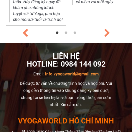
thân. Hãy đăng ký ngay để
và niềm vui mỗi ngày.
khám phá những lợi ích
tuyệt vời từ Yoga, phù hợp
cho mọi lứa tuổi và trình độ!
LIÊN HỆ
HOTLINE:
0984 144 092
Email:
info.vyogaworld@gmail.com
Để được tư vấn về chương trình học và học phí. Vui
lòng điền thông tin vào khung đăng ký bên dưới,
chúng tôi sẽ liên hệ lại với bạn trong thời gian sớm
nhất. Xin cảm ơn.
VYOGAWORLD HỒ CHÍ MINH
1028-1030 Cách Mạng Tháng Tám Phường Tân Sơn Nhất,