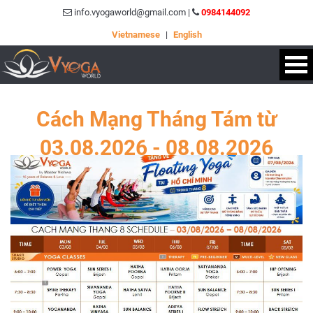
info.vyogaworld@gmail.com |
0984144092
Vietnamese
|
English
Cách Mạng Tháng Tám từ
03.08.2026 - 08.08.2026