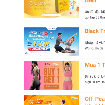
Niên
Ưu đãi đặc bi
gói tập 03 th
Black F
Nhập mã VNPA
World. Ưu đãi 
Mua 1 T
Đi tập khỏi l
hiệu DXXY Hàn
Off-Pea