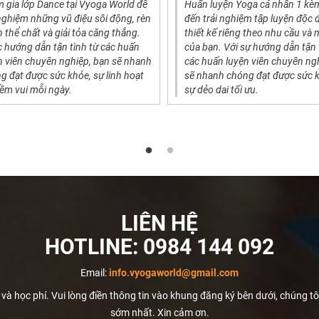
 gia lớp Dance tại Vyoga World để
Huấn luyện Yoga cá nhân 1 kè
 nghiệm những vũ điệu sôi động, rèn
đến trải nghiệm tập luyện độc 
n thể chất và giải tỏa căng thẳng.
thiết kế riêng theo nhu cầu và 
 hướng dẫn tận tình từ các huấn
của bạn. Với sự hướng dẫn tận
n viên chuyên nghiệp, bạn sẽ nhanh
các huấn luyện viên chuyên ng
g đạt được sức khỏe, sự linh hoạt
sẽ nhanh chóng đạt được sức 
iềm vui mỗi ngày.
sự dẻo dai tối ưu.
LIÊN HỆ
HOTLINE:
0984 144 092
Email:
info.vyogaworld@gmail.com
à học phí. Vui lòng điền thông tin vào khung đăng ký bên dưới, chúng tôi s
sớm nhất. Xin cảm ơn.