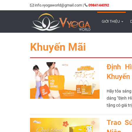
info.vyogaworld@gmail.com |
0984144092
GIỚI THIỆU
Khuyến Mãi
Định H
Khuyến 
Hãy tỏa sáng 
dáng “Định H
tặng có giá tr
Trao Sứ