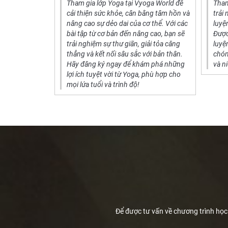
heo yêu cầu
Tham gia lớp Yoga tại Vyoga World để
Tham
n trải nghiệm
cải thiện sức khỏe, cân bằng tâm hồn và
trải
o từng cá
nâng cao sự dẻo dai của cơ thể. Với các
luyệ
với mọi trình
bài tập từ cơ bản đến nâng cao, bạn sẽ
Được
 Hãy tận
trải nghiệm sự thư giãn, giải tỏa căng
luyệ
ết kế riêng,
thẳng và kết nối sâu sắc với bản thân.
chón
à tâm trí,
Hãy đăng ký ngay để khám phá những
và n
iện.
lợi ích tuyệt vời từ Yoga, phù hợp cho
mọi lứa tuổi và trình độ!
Để được tư vấn về chương trình học v