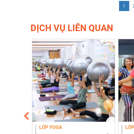
(cur
1
DỊCH VỤ LIÊN QUAN
YÊU CẦU
LỚP YOGA
LỚP