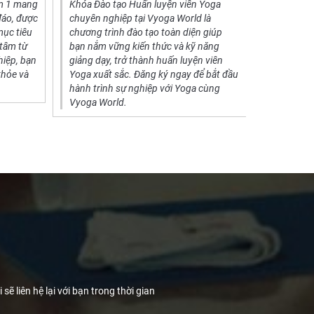
m 1 mang
Khóa Đào tạo Huấn luyện viên Yoga
Vyoga Wor
đáo, được
chuyên nghiệp tại Vyoga World là
Yoga phù h
mục tiêu
chương trình đào tạo toàn diện giúp
linh hoạt 
 tâm từ
bạn nắm vững kiến thức và kỹ năng
doanh ngh
hiệp, bạn
giảng dạy, trở thành huấn luyện viên
căng thẳn
khỏe và
Yoga xuất sắc. Đăng ký ngay để bắt đầu
cường tin
hành trình sự nghiệp với Yoga cùng
Vyoga World.
ẽ liên hệ lại với bạn trong thời gian