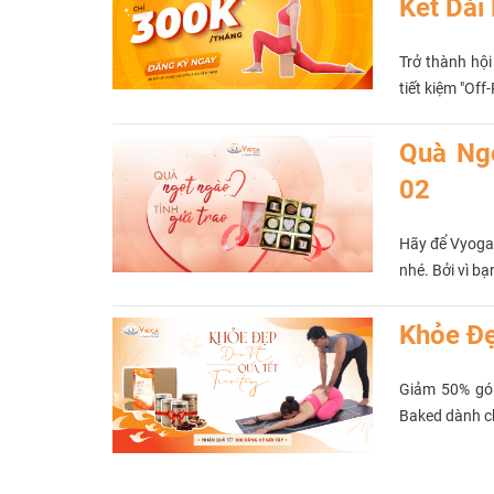
Kết Dài
Trở thành hội
tiết kiệm "Of
Quà Ngọ
02
Hãy để Vyoga 
nhé. Bởi vì b
Khỏe Đẹ
Giảm 50% gói
Baked dành c