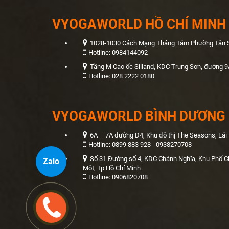
VYOGAWORLD HỒ CHÍ MINH
1028-1030 Cách Mạng Tháng Tám Phường Tân Sơ
Hotline: 0984144092
Tầng M Cao ốc Silland, KDC Trung Sơn, đường 9
Hotline: 028 2222 0180
VYOGAWORLD BÌNH DƯƠNG
6A – 7A đường D4, Khu đô thị The Seasons, Lái
Hotline: 0899 883 928 - 0938270708
Số 31 Đường số 4, KDC Chánh Nghĩa, Khu Phố C
Zalo
Một, Tp Hồ Chí Minh
Hotline: 0906820708