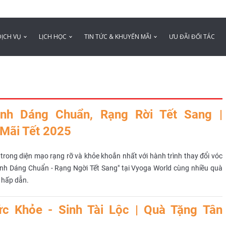
DỊCH VỤ
LỊCH HỌC
TIN TỨC & KHUYẾN MÃI
ƯU ĐÃI ĐỐI TÁC
ình Dáng Chuẩn, Rạng Rời Tết Sang |
Mãi Tết 2025
trong diện mạo rạng rỡ và khỏe khoắn nhất với hành trình thay đổi vóc
ình Dáng Chuẩn - Rạng Ngời Tết Sang" tại Vyoga World cùng nhiều quà
ị hấp dẫn.
c Khỏe - Sinh Tài Lộc | Quà Tặng Tân