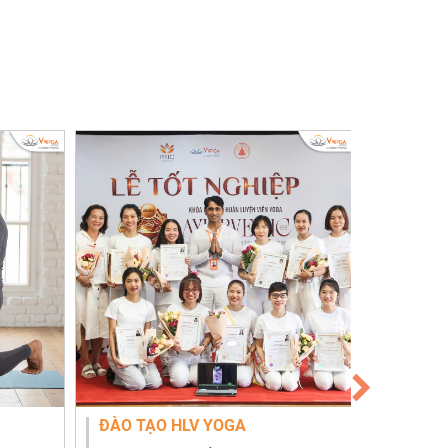
ĐÀO TẠO HLV YOGA
YOGA C