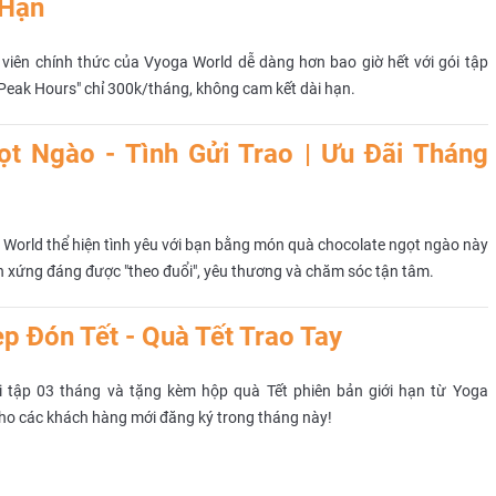
 Hạn
 viên chính thức của Vyoga World dễ dàng hơn bao giờ hết với gói tập
f-Peak Hours" chỉ 300k/tháng, không cam kết dài hạn.
t Ngào - Tình Gửi Trao | Ưu Đãi Tháng
World thể hiện tình yêu với bạn bằng món quà chocolate ngọt ngào này
ạn xứng đáng được "theo đuổi", yêu thương và chăm sóc tận tâm.
p Đón Tết - Quà Tết Trao Tay
 tập 03 tháng và tặng kèm hộp quà Tết phiên bản giới hạn từ Yoga
ho các khách hàng mới đăng ký trong tháng này!