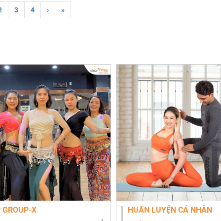
rent)
2
3
4
›
»
 GROUP-X
HUẤN LUYỆN CÁ NHÂN