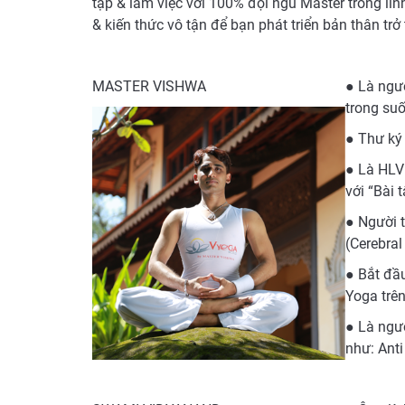
tập & làm việc với 100% đội ngũ Master trong lĩ
& kiến thức vô tận để bạn phát triển bản thân t
MASTER VISHWA
● Là ngư
trong su
● Thư ký 
● Là HLV 
với “Bài 
● Người 
(Cerebral
● Bắt đầu
Yoga trên
● Là ngườ
như: Ant