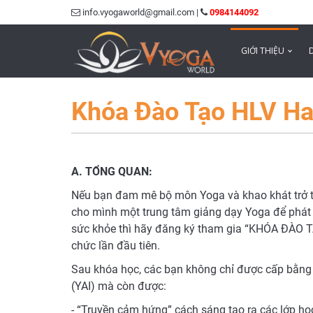
info.vyogaworld@gmail.com |
0984144092
GIỚI THIỆU
Khóa Đào Tạo HLV Ha
A. TỔNG QUAN:
Nếu bạn đam mê bộ môn Yoga và khao khát trở t
cho mình một trung tâm giảng dạy Yoga để phát t
sức khỏe thì hãy đăng ký tham gia “KHÓA ĐÀO
chức lần đầu tiên.
Sau khóa học, các bạn không chỉ được cấp bằng H
(YAI) mà còn được:
- “Truyền cảm hứng” cách sáng tạo ra các lớp họ