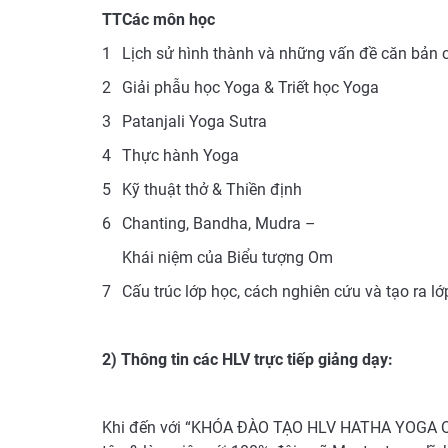
TT
Các môn học
1
Lịch sử hình thành và những vấn đề căn bản 
2
Giải phẫu học Yoga & Triết học Yoga
3
Patanjali Yoga Sutra
4
Thực hành Yoga
5
Kỹ thuật thở & Thiền định
6
Chanting, Bandha, Mudra –
Khái niệm của Biểu tượng Om
7
Cấu trúc lớp học, cách nghiên cứu và tạo ra l
2) Thông tin các HLV trực tiếp giảng dạy:
Khi đến với “KHÓA ĐÀO TẠO HLV HATHA YOGA QU