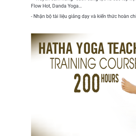
Flow Hot, Danda Yoga…
- Nhận bộ tài liệu giảng dạy và kiến thức hoàn c