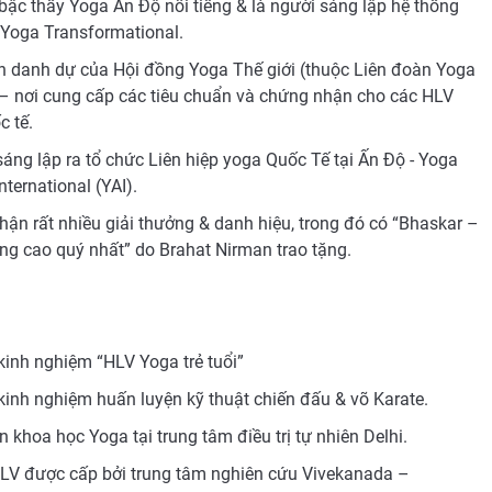
bậc thầy Yoga Ấn Độ nổi tiếng & là người sáng lập hệ thống
 Yoga Transformational.
ch danh dự của Hội đồng Yoga Thế giới (thuộc Liên đoàn Yoga
 – nơi cung cấp các tiêu chuẩn và chứng nhận cho các HLV
c tế.
áng lập ra tổ chức Liên hiệp yoga Quốc Tế tại Ấn Độ - Yoga
nternational (YAI).
ận rất nhiều giải thưởng & danh hiệu, trong đó có “Bhaskar –
ng cao quý nhất” do Brahat Nirman trao tặng.
kinh nghiệm “HLV Yoga trẻ tuổi”
kinh nghiệm huấn luyện kỹ thuật chiến đấu & võ Karate.
 khoa học Yoga tại trung tâm điều trị tự nhiên Delhi.
LV được cấp bởi trung tâm nghiên cứu Vivekanada –