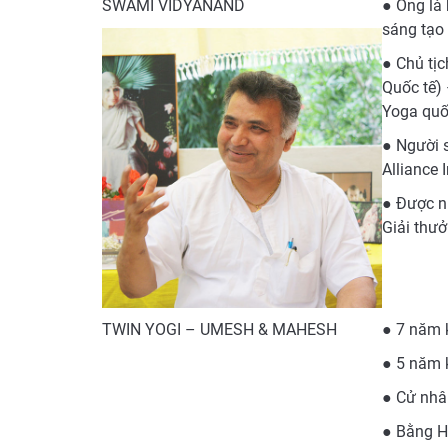
SWAMI VIDYANAND
● Ông là 
sáng tạo
● Chủ tị
Quốc tế)
Yoga quố
● Người s
Alliance I
● Được nh
Giải thưở
TWIN YOGI – UMESH & MAHESH
● 7 năm 
● 5 năm 
● Cử nhân
● Bằng H