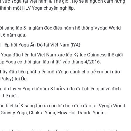
nh vực Yoga tại Việt nam & Thế giới. Họ sẽ là nguồn cảm hứng
rở thành một HLV Yoga chuyên nghiệp.
ời sáng lập & là giám đốc điều hành hệ thống Vyoga World
ốt 6 năm qua.
Hiệp hội Yoga Ấn Độ tại Việt Nam (IYA)
Yoga đầu tiên tại Việt Nam xác lập Kỷ lục Guinness thế giới
tập Yoga có thời gian lâu nhất” vào tháng 4/2016.
thầy đầu tiên phát triển môn Yoga dành cho trẻ em bại não
 Palsy) tại Úc.
 tập luyện Yoga từ năm 8 tuổi và đã đạt nhiều giải vô địch
 thế giới.
i thiết kế & sáng tạo ra các lớp học độc đáo tại Vyoga World
i Gravity Yoga, Chakra Yoga, Flow Hot, Danda Yoga…