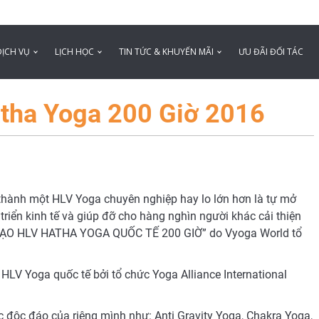
DỊCH VỤ
LỊCH HỌC
TIN TỨC & KHUYẾN MÃI
ƯU ĐÃI ĐỐI TÁC
tha Yoga 200 Giờ 2016
hành một HLV Yoga chuyên nghiệp hay lo lớn hơn là tự mở
riển kinh tế và giúp đỡ cho hàng nghìn người khác cải thiện
 TẠO HLV HATHA YOGA QUỐC TẾ 200 GIỜ” do Vyoga World tổ
LV Yoga quốc tế bởi tổ chức Yoga Alliance International
c độc đáo của riêng mình như: Anti Gravity Yoga, Chakra Yoga,