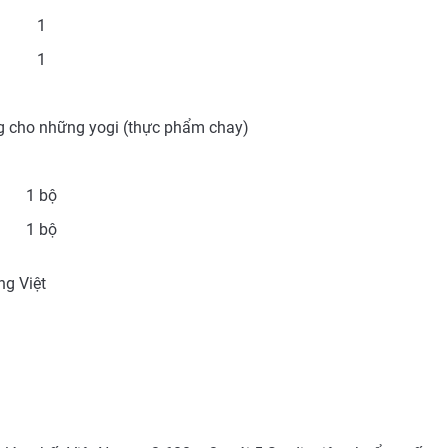
1
1
ng cho những yogi (thực phẩm chay)
1 bộ
1 bộ
ng Việt