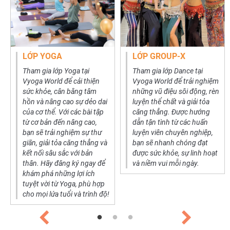
LỚP YOGA
LỚP GROUP-X
Tham gia lớp Yoga tại
Tham gia lớp Dance tại
Vyoga World để cải thiện
Vyoga World để trải nghiệm
sức khỏe, cân bằng tâm
những vũ điệu sôi động, rèn
hồn và nâng cao sự dẻo dai
luyện thể chất và giải tỏa
của cơ thể. Với các bài tập
căng thẳng. Được hướng
từ cơ bản đến nâng cao,
dẫn tận tình từ các huấn
bạn sẽ trải nghiệm sự thư
luyện viên chuyên nghiệp,
giãn, giải tỏa căng thẳng và
bạn sẽ nhanh chóng đạt
kết nối sâu sắc với bản
được sức khỏe, sự linh hoạt
thân. Hãy đăng ký ngay để
và niềm vui mỗi ngày.
khám phá những lợi ích
tuyệt vời từ Yoga, phù hợp
cho mọi lứa tuổi và trình độ!