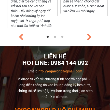
giãn, giải tỏa căng thẳng và
bạn sẽ nhanh chóng đạt
kết nối sâu sắc với bản
được sức khỏe, sự linh hoạt
thân. Hãy đăng ký ngay để
và niềm vui mỗi ngày.
khám phá những lợi ích
tuyệt vời từ Yoga, phù hợp
cho mọi lứa tuổi và trình độ!
LIÊN HỆ
HOTLINE:
0984 144 092
Email:
info.vyogaworld@gmail.com
Để được tư vấn về chương trình học và học phí. Vui
lòng điền thông tin vào khung đăng ký bên dưới,
chúng tôi sẽ liên hệ lại với bạn trong thời gian sớm
nhất. Xin cảm ơn.