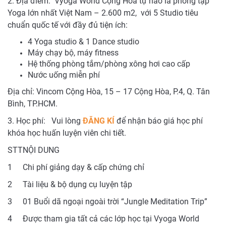
2. Địa điểm: Vyoga World Cộng Hòa tự hào là phòng tập
Yoga lớn nhất Việt Nam – 2.600 m2, với 5 Studio tiêu
chuẩn quốc tế với đầy đủ tiện ích:
4 Yoga studio & 1 Dance studio
Máy chạy bộ, máy fitness
Hệ thống phòng tắm/phòng xông hơi cao cấp
Nước uống miễn phí
Địa chỉ: Vincom Cộng Hòa, 15 – 17 Cộng Hòa, P.4, Q. Tân
Bình, TP.HCM.
3. Học phí: Vui lòng
ĐĂNG KÍ
để nhận báo giá học phí
khóa học huấn luyện viên chi tiết.
STT
NỘI DUNG
1
Chi phí giảng dạy & cấp chứng chỉ
2
Tài liệu & bộ dụng cụ luyện tập
3
01 Buổi dã ngoại ngoài trời “Jungle Meditation Trip”
4
Được tham gia tất cả các lớp học tại Vyoga World