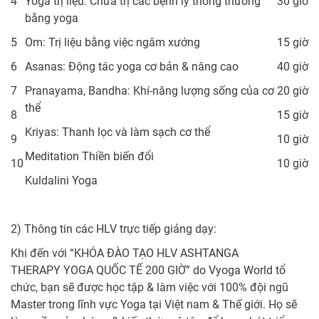
4
Yoga trị liệu: Chữa trị các bệnh lý thông thường
30 giờ
bằng yoga
5
Om: Trị liệu bằng việc ngâm xướng
15 giờ
6
Asanas: Động tác yoga cơ bản & nâng cao
40 giờ
7
Pranayama, Bandha: Khí-năng lượng sống của cơ
20 giờ
thể
8
15 giờ
Kriyas: Thanh lọc và làm sạch cơ thể
9
10 giờ
Meditation Thiền biến đổi
10
10 giờ
Kuldalini Yoga
2) Thông tin các HLV trực tiếp giảng dạy:
Khi đến với “KHÓA ĐÀO TẠO HLV ASHTANGA
THERAPY YOGA QUỐC TẾ 200 GIỜ” do Vyoga World tổ
chức, bạn sẽ được học tập & làm việc với 100% đội ngũ
Master trong lĩnh vực Yoga tại Việt nam & Thế giới. Họ sẽ