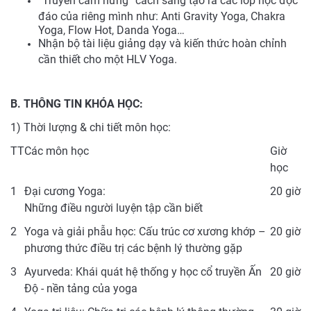
“Truyền cảm hứng” cách sáng tạo ra các lớp học độc
đáo của riêng mình như: Anti Gravity Yoga, Chakra
Yoga, Flow Hot, Danda Yoga…
Nhận bộ tài liệu giảng dạy và kiến thức hoàn chỉnh
cần thiết cho một HLV Yoga.
B. THÔNG TIN KHÓA HỌC:
1) Thời lượng & chi tiết môn học:
TT
Các môn học
Giờ
học
1
Đại cương Yoga:
20 giờ
Những điều người luyện tập cần biết
2
Yoga và giải phẫu học: Cấu trúc cơ xương khớp –
20 giờ
phương thức điều trị các bệnh lý thường gặp
3
Ayurveda: Khái quát hệ thống y học cổ truyền Ấn
20 giờ
Độ - nền tảng của yoga