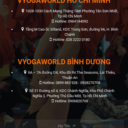
VYOGAWORLD HỒ CHÍ MINH
1028-1030 Cách Mạng Tháng Tám Phường Tân Sơn Nhất,
Tp Hồ Chí Minh
Hotline: 0984144092
Tầng M Cao ốc Silland, KDC Trung Sơn, đường 9A, H. Bình
Chánh
Hotline: 028 2222 0180
VYOGAWORLD BÌNH DƯƠNG
6A – 7A đường D4, Khu đô thị The Seasons, Lái Thiêu,
Thuận An
Hotline: 0899 883 928 - 0938270708
Số 31 Đường số 4, KDC Chánh Nghĩa, Khu Phố Chánh
Nghĩa 3, Phường Thủ Dầu Một, Tp Hồ Chí Minh
Hotline: 0906820708