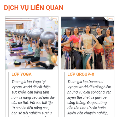
DỊCH VỤ LIÊN QUAN
LỚP YOGA
LỚP GROUP-X
Tham gia lớp Yoga tại
Tham gia lớp Dance tại
Vyoga World để cải thiện
Vyoga World để trải nghiệm
sức khỏe, cân bằng tâm
những vũ điệu sôi động, rèn
hồn và nâng cao sự dẻo dai
luyện thể chất và giải tỏa
của cơ thể. Với các bài tập
căng thẳng. Được hướng
từ cơ bản đến nâng cao,
dẫn tận tình từ các huấn
bạn sẽ trải nghiệm sự thư
luyện viên chuyên nghiệp,