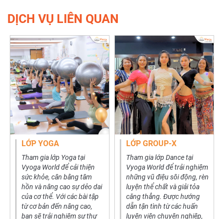
DỊCH VỤ LIÊN QUAN
LỚP YOGA
LỚP GROUP-X
Tham gia lớp Yoga tại
Tham gia lớp Dance tại
Vyoga World để cải thiện
Vyoga World để trải nghiệm
sức khỏe, cân bằng tâm
những vũ điệu sôi động, rèn
hồn và nâng cao sự dẻo dai
luyện thể chất và giải tỏa
của cơ thể. Với các bài tập
căng thẳng. Được hướng
từ cơ bản đến nâng cao,
dẫn tận tình từ các huấn
bạn sẽ trải nghiệm sự thư
luyện viên chuyên nghiệp,