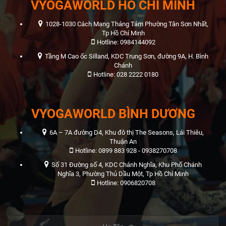
VYOGAWORLD HỒ CHÍ MINH
1028-1030 Cách Mạng Tháng Tám Phường Tân Sơn Nhất,
Tp Hồ Chí Minh
Hotline: 0984144092
Tầng M Cao ốc Silland, KDC Trung Sơn, đường 9A, H. Bình
Chánh
Hotline: 028 2222 0180
VYOGAWORLD BÌNH DƯƠNG
6A – 7A đường D4, Khu đô thị The Seasons, Lái Thiêu,
Thuận An
Hotline: 0899 883 928 - 0938270708
Số 31 Đường số 4, KDC Chánh Nghĩa, Khu Phố Chánh
Nghĩa 3, Phường Thủ Dầu Một, Tp Hồ Chí Minh
Hotline: 0906820708