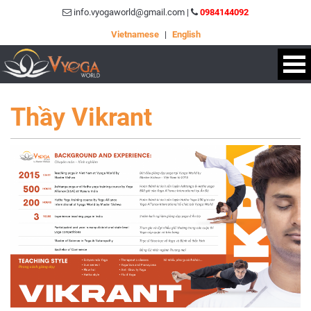
info.vyogaworld@gmail.com |
0984144092
Vietnamese
|
English
Thầy Vikrant