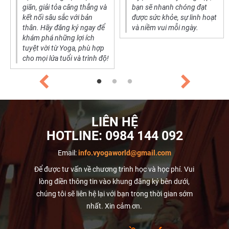
giãn, giải tỏa căng thẳng và
bạn sẽ nhanh chóng đạt
kết nối sâu sắc với bản
được sức khỏe, sự linh hoạt
thân. Hãy đăng ký ngay để
và niềm vui mỗi ngày.
khám phá những lợi ích
tuyệt vời từ Yoga, phù hợp
cho mọi lứa tuổi và trình độ!
LIÊN HỆ
HOTLINE:
0984 144 092
Email:
info.vyogaworld@gmail.com
Để được tư vấn về chương trình học và học phí. Vui
lòng điền thông tin vào khung đăng ký bên dưới,
chúng tôi sẽ liên hệ lại với bạn trong thời gian sớm
nhất. Xin cảm ơn.