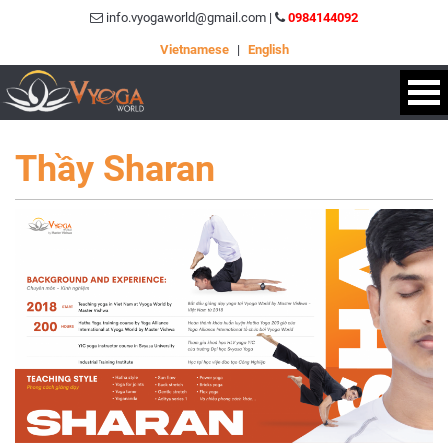
info.vyogaworld@gmail.com |
0984144092
Vietnamese
|
English
Thầy Sharan