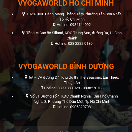
VYOGAWORLD HỒ CHÍ MINH
1028-1030 Cách Mạng Tháng Tám Phường Tân Sơn Nhất,
Tp Hồ Chí Minh
Hotline: 0984144092
Tầng M Cao ốc Silland, KDC Trung Sơn, đường 9A, H. Bình
Chánh
Hotline: 028 2222 0180
VYOGAWORLD BÌNH DƯƠNG
6A – 7A đường D4, Khu đô thị The Seasons, Lái Thiêu,
Thuận An
Hotline: 0899 883 928 - 0938270708
Số 31 Đường số 4, KDC Chánh Nghĩa, Khu Phố Chánh
Nghĩa 3, Phường Thủ Dầu Một, Tp Hồ Chí Minh
Hotline: 0906820708