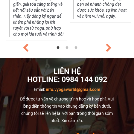
giãn, giải tỏa căng thẳng và
bạn sẽ nhanh chóng đạt
kết nối sâu sắc với bản
được sức khỏe, sự linh hoạt
thân. Hãy đăng ký ngay để
và niềm vui mỗi ngày.
khám phá những lợi ích
tuyệt vời từ Yoga, phù hợp
cho mọi lứa tuổi và trình độ!
LIÊN HỆ
HOTLINE:
0984 144 092
Email:
info.vyogaworld@gmail.com
Để được tư vấn về chương trình học và học phí. Vui
lòng điền thông tin vào khung đăng ký bên dưới,
chúng tôi sẽ liên hệ lại với bạn trong thời gian sớm
nhất. Xin cảm ơn.