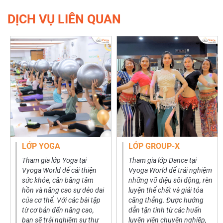
DỊCH VỤ LIÊN QUAN
LỚP YOGA
LỚP GROUP-X
Tham gia lớp Yoga tại
Tham gia lớp Dance tại
Vyoga World để cải thiện
Vyoga World để trải nghiệm
sức khỏe, cân bằng tâm
những vũ điệu sôi động, rèn
hồn và nâng cao sự dẻo dai
luyện thể chất và giải tỏa
của cơ thể. Với các bài tập
căng thẳng. Được hướng
từ cơ bản đến nâng cao,
dẫn tận tình từ các huấn
bạn sẽ trải nghiệm sự thư
luyện viên chuyên nghiệp,